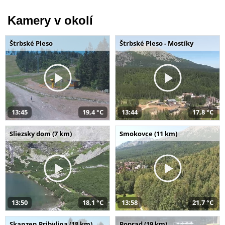
Kamery v okolí
Štrbské Pleso
Štrbské Pleso - Mostíky
13:45
19,4 °C
13:44
17,8 °C
Sliezsky dom (7 km)
Smokovce (11 km)
13:50
18,1 °C
13:58
21,7 °C
Skanzen Pribylina (18 km)
Poprad (19 km)