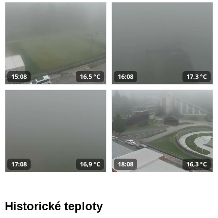
15:08
16,5 °C
16:08
17,3 °C
17:08
16,9 °C
18:08
16,3 °C
Historické teploty