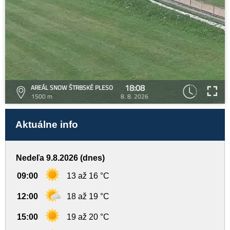
18:08
AREÁL SNOW ŠTRBSKÉ PLESO
1500 m
8. 8. 2026
Aktuálne info
Nedeľa 9.8.2026 (dnes)
09:00
13 až 16 °C
12:00
18 až 19 °C
15:00
19 až 20 °C