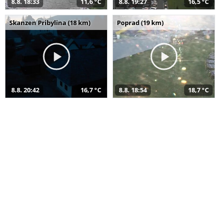
8.8. 18:33
11,6 °C
8.8. 19:27
16,5 °C
Skanzen Pribylina (18 km)
Poprad (19 km)
8.8. 20:42
16,7 °C
8.8. 18:54
18,7 °C