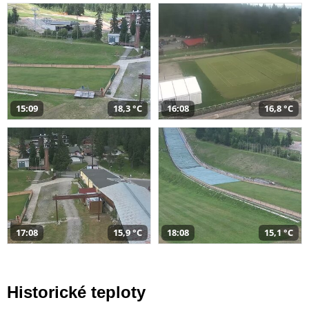
15:09
18,3 °C
16:08
16,8 °C
17:08
15,9 °C
18:08
15,1 °C
Historické teploty