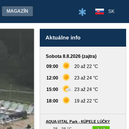
MAGAZÍN
SK
Aktuálne info
Sobota 8.8.2026 (zajtra)
09:00
20 až 22 °C
12:00
23 až 24 °C
15:00
23 až 24 °C
18:00
19 až 22 °C
AQUA-VITAL Park - KÚPELE LÚČKY
28 - 38 °C
3 / 3