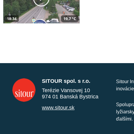
18:34
19,7 °C
SITOUR spol. s r.o.
Sitour I
inovácie
Terézie Vansovej 10
974 01 Banská Bystrica
Spolupra
www.sitour.sk
lyžiarsk
ďalšími.