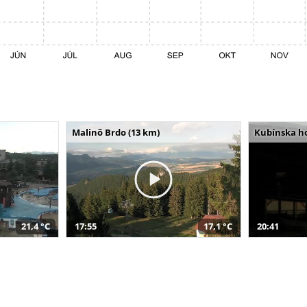
Malinô Brdo (13 km)
Kubínska ho
21,4 °C
17:55
17,1 °C
20:41