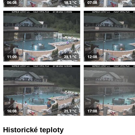
06:08
18,2 °C
07:08
11:09
23,1 °C
12:08
16:08
21,7 °C
17:08
Historické teploty