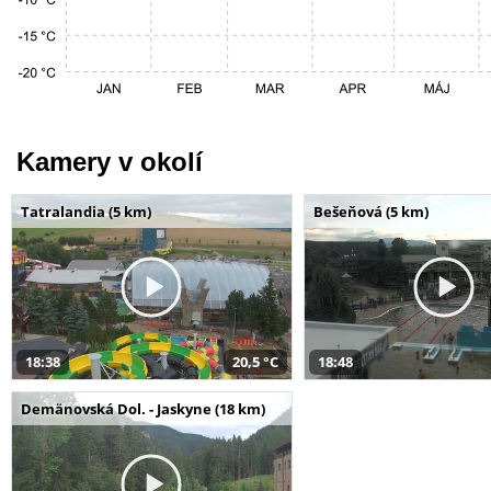
Kamery v okolí
Tatralandia (5 km)
Bešeňová (5 km)
18:38
20,5 °C
18:48
Demänovská Dol. - Jaskyne (18 km)