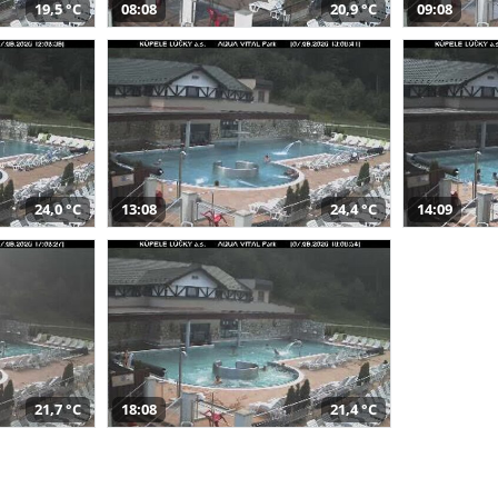
19,5 °C
08:08
20,9 °C
09:08
24,0 °C
13:08
24,4 °C
14:09
21,7 °C
18:08
21,4 °C