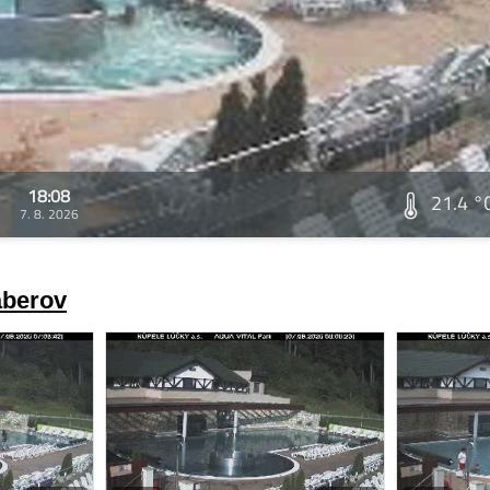
18:08
21.4 °
7. 8. 2026
áberov