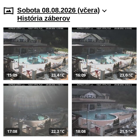
Sobota 08.08.2026 (včera)
História záberov
15:09
23,4 °C
16:09
23,0 °C
17:08
22,2 °C
18:08
21,5 °C