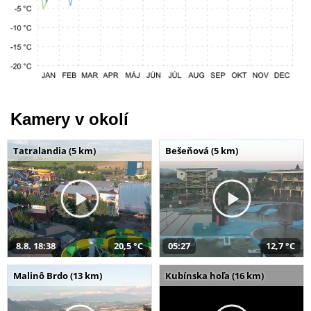
Kamery v okolí
Tatralandia (5 km)
Bešeňová (5 km)
8.8. 18:38
20,5 °C
05:27
12,7 °C
Malinô Brdo (13 km)
Kubínska hoľa (16 km)