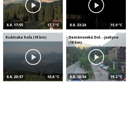
8.8. 17:55
17,7 °C
8.8. 23:24
15,9 °C
Kubínska hoľa (18 km)
Demänovská Dol. - Jaskyne
(18 km)
8.8. 20:37
10,8 °C
8.8. 18:34
19,2 °C