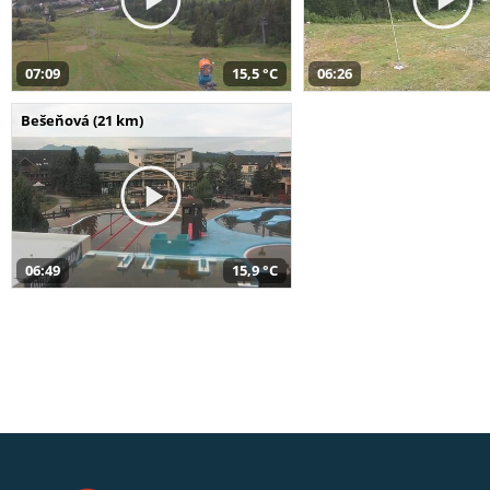
07:09
15,5 °C
06:26
Bešeňová (21 km)
06:49
15,9 °C