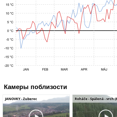
Камеры поблизости
JANOVKY - Zuberec
Roháče - Spálená - vrch (