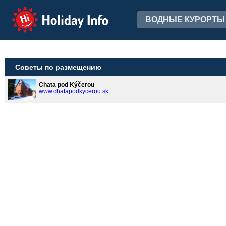
Holiday Info
ВОДНЫЕ КУРОРТЫ
Советы по размещению
Chata pod Kýčerou
www.chatapodkycerou.sk