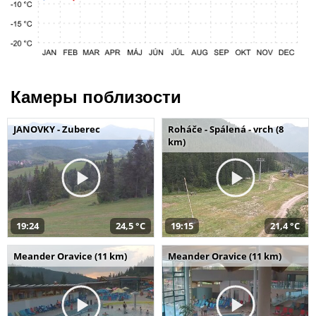
Камеры поблизости
JANOVKY - Zuberec
Roháče - Spálená - vrch (8
km)
19:24
24,5 °C
19:15
21,4 °C
Meander Oravice (11 km)
Meander Oravice (11 km)