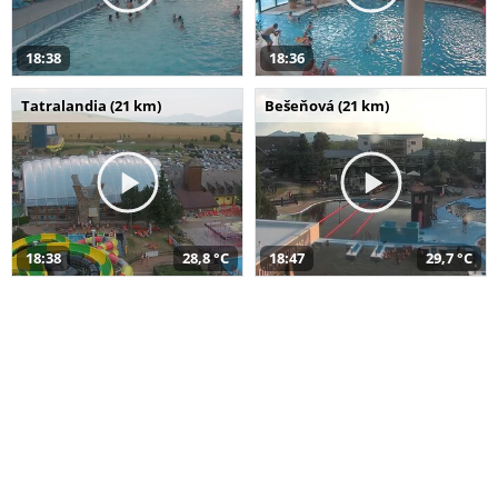
18:38
18:36
Tatralandia (21 km)
Bešeňová (21 km)
18:38
28,8 °C
18:47
29,7 °C