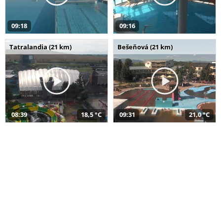
09:18
09:16
Tatralandia (21 km)
Bešeňová (21 km)
08:39
18,5 °C
09:31
21,0 °C