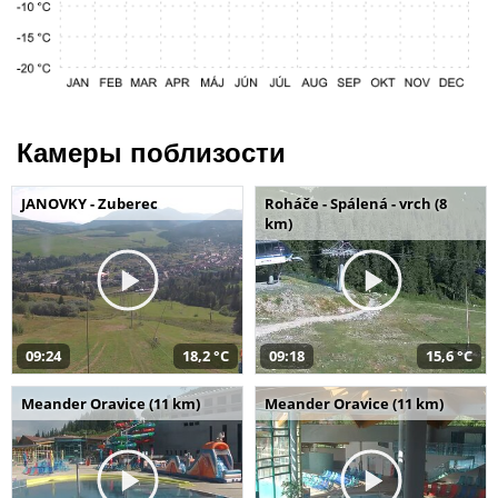
Камеры поблизости
JANOVKY - Zuberec
Roháče - Spálená - vrch (8
km)
09:24
18,2 °C
09:18
15,6 °C
Meander Oravice (11 km)
Meander Oravice (11 km)