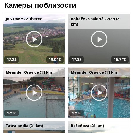
Камеры поблизости
JANOVKY - Zuberec
Roháče - Spálená - vrch (8
km)
17:24
19,0 °C
17:38
16,7 °C
Meander Oravice (11 km)
Meander Oravice (11 km)
17:38
17:36
Tatralandia (21 km)
Bešeňová (21 km)