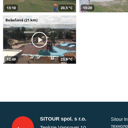
13:10
20,5 °C
13:20
Bešeňová (21 km)
12:49
23,8 °C
SITOUR spol. s r.o.
Sitour I
техноло
Terézie Vansovej 10