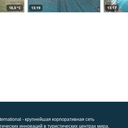
18,0 °C
13:19
13:17
nternational - крупнейшая корпоративная сеть
гических инноваций в туристических центрах мира.