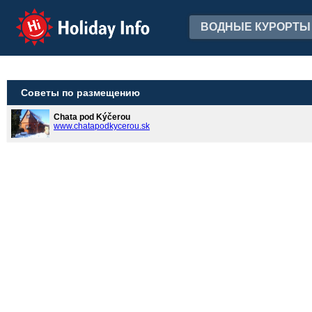
Holiday Info
ВОДНЫЕ КУРОРТЫ
Советы по размещению
Chata pod Kýčerou
www.chatapodkycerou.sk