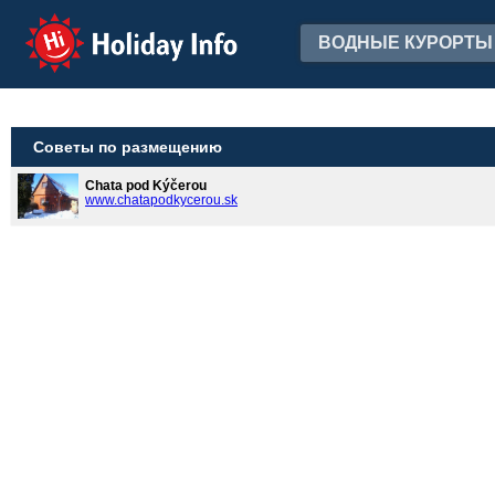
Holiday Info
ВОДНЫЕ КУРОРТЫ
Советы по размещению
Chata pod Kýčerou
www.chatapodkycerou.sk