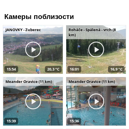
Камеры поблизости
JANOVKY - Zuberec
Roháče - Spálená - vrch (8
km)
15:54
20,3 °C
16:01
16,9 °C
Meander Oravice (11 km)
Meander Oravice (11 km)
15:39
15:36