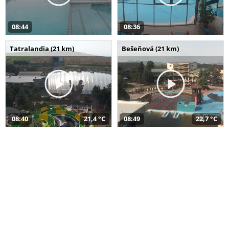
08:44
08:36
Tatralandia (21 km)
Bešeňová (21 km)
08:40
21,4 °C
08:49
22,7 °C