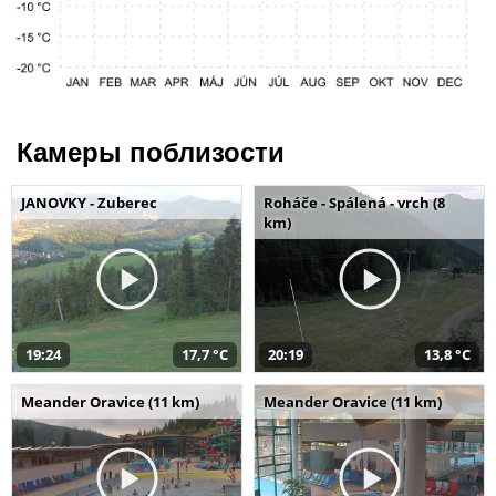
Камеры поблизости
JANOVKY - Zuberec
Roháče - Spálená - vrch (8
km)
19:24
17,7 °C
20:19
13,8 °C
Meander Oravice (11 km)
Meander Oravice (11 km)