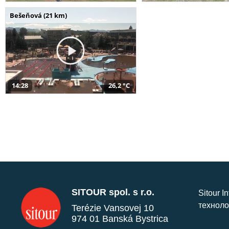
Bešeňová (21 km)
14:28
26,2 °C
SITOUR spol. s r.o.
Sitour I
техноло
Terézie Vansovej 10
974 01 Banská Bystrica