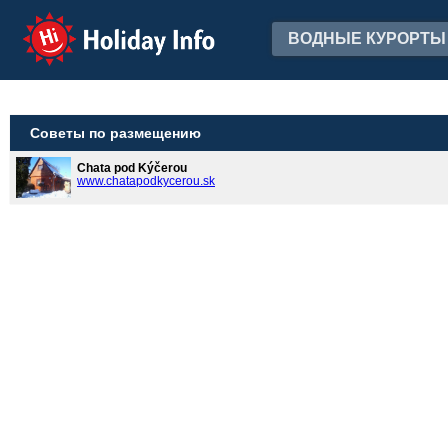
Holiday Info
ВОДНЫЕ КУРОРТЫ
Советы по размещению
Chata pod Kýčerou
www.chatapodkycerou.sk