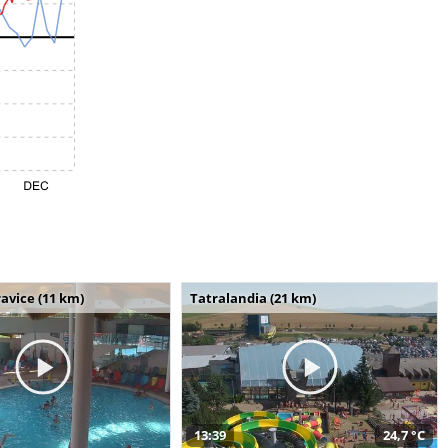
avice (11 km)
Tatralandia (21 km)
13:39
24,7 °C