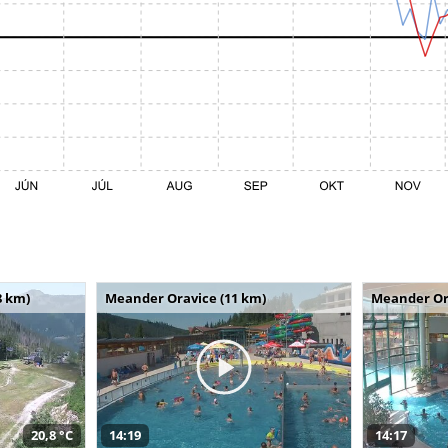
8 km)
Meander Oravice (11 km)
Meander Or
20,8 °C
14:19
14:17