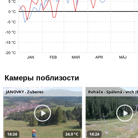
Камеры поблизости
JANOVKY - Zuberec
Roháče - Spálená - vrch (
14:24
24,0 °C
14:24