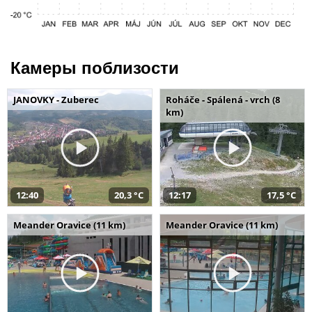
Камеры поблизости
JANOVKY - Zuberec
Roháče - Spálená - vrch (8
km)
12:40
20,3 °C
12:17
17,5 °C
Meander Oravice (11 km)
Meander Oravice (11 km)