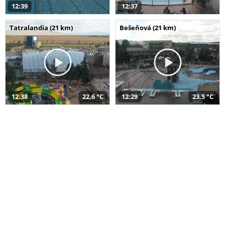
12:39
12:37
Tatralandia (21 km)
Bešeňová (21 km)
12:38
22,6 °C
12:29
23,5 °C