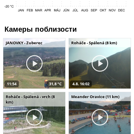
Камеры поблизости
JANOVKY - Zuberec
Roháče - Spálená (8 km)
11:54
31,8 °C
4.8. 16:02
Roháče - Spálená - vrch (8
Meander Oravice (11 km)
km)