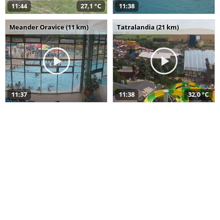
11:44
27,1 °C
11:38
Meander Oravice (11 km)
Tatralandia (21 km)
11:37
11:38
32,0 °C