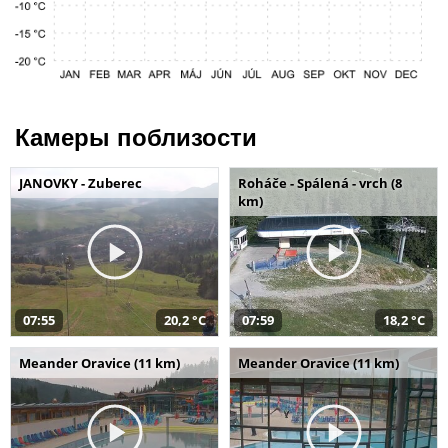
Камеры поблизости
JANOVKY - Zuberec
Roháče - Spálená - vrch (8
km)
07:55
20,2 °C
07:59
18,2 °C
Meander Oravice (11 km)
Meander Oravice (11 km)