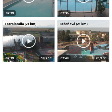
07:39
07:36
Tatralandia (21 km)
Bešeňová (21 km)
07:39
19,7 °C
07:49
20,9 °C