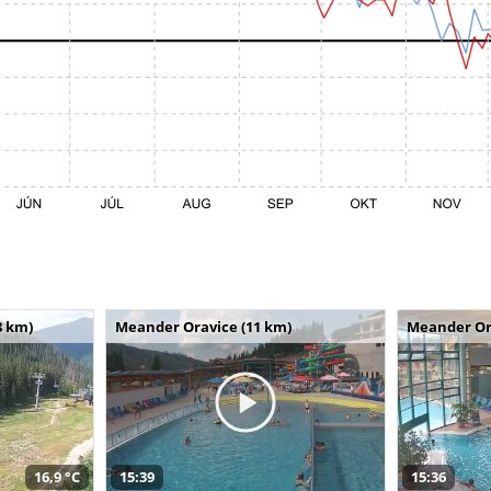
8 km)
Meander Oravice (11 km)
Meander Or
16,9 °C
15:39
15:36