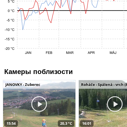
Камеры поблизости
JANOVKY - Zuberec
Roháče - Spálená - vrch (
15:54
20,3 °C
16:01