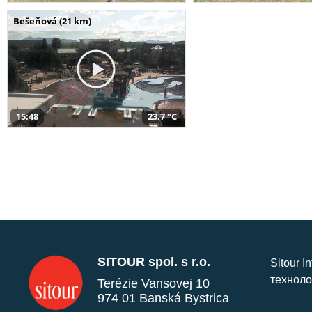
Bešeňová (21 km)
15:48
23,7 °C
SITOUR spol. s r.o.
Sitour I
техноло
Terézie Vansovej 10
974 01 Banská Bystrica