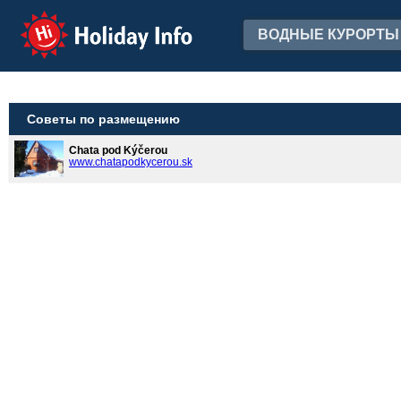
Holiday Info
ВОДНЫЕ КУРОРТЫ
Советы по размещению
Chata pod Kýčerou
www.chatapodkycerou.sk