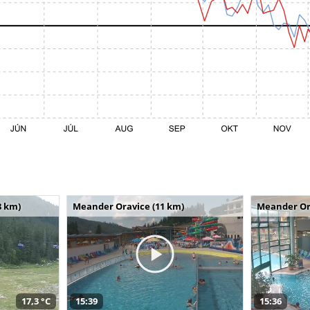
8 km)
Meander Oravice (11 km)
Meander Or
17,3 °C
15:39
15:36