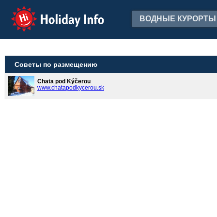
Holiday Info
ВОДНЫЕ КУРОРТЫ
Советы по размещению
Chata pod Kýčerou
www.chatapodkycerou.sk