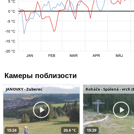
Камеры поблизости
JANOVKY - Zuberec
Roháče - Spálená - vrch (
15:24
20,6 °C
15:29