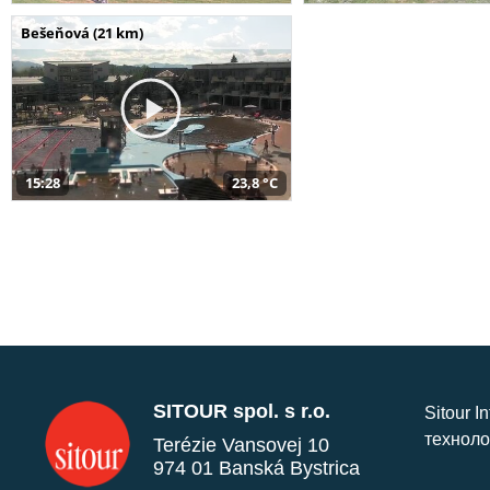
Bešeňová (21 km)
15:28
23,8 °C
SITOUR spol. s r.o.
Sitour I
техноло
Terézie Vansovej 10
974 01 Banská Bystrica