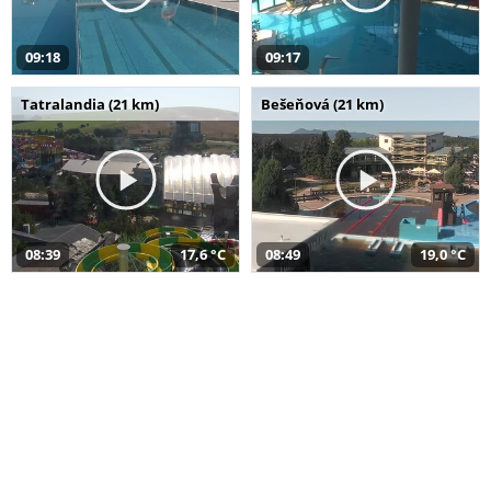
09:18
09:17
Tatralandia (21 km)
Bešeňová (21 km)
08:39
17,6 °C
08:49
19,0 °C