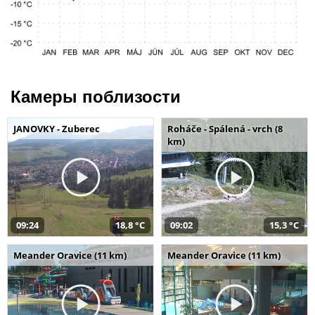
Камеры поблизости
JANOVKY - Zuberec
Roháče - Spálená - vrch (8
km)
09:24
18,8 °C
09:02
15,3 °C
Meander Oravice (11 km)
Meander Oravice (11 km)