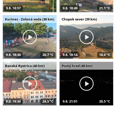
9.8. 18:57
9.8. 18:49
21,1 °C
Kurinec - Zelená voda (38 km)
Chopok sever (39 km)
9.8. 18:36
26,7 °C
9.8. 18:14
18,6 °C
Banská Bystrica (40 km)
Pustý hrad (40 km)
9.8. 19:34
24,5 °C
9.8. 21:01
20,5 °C