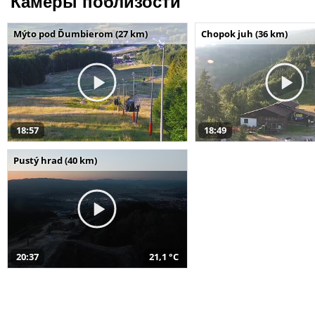
Камеры поблизости
Mýto pod Ďumbierom (27 km)
Chopok juh (36 km)
18:57
18:49
Pustý hrad (40 km)
20:37
21,1 °C