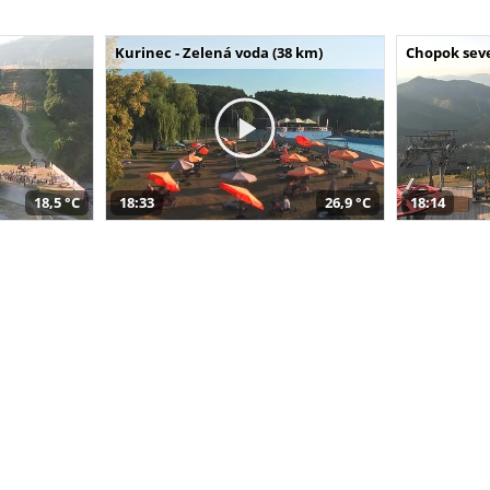
Kurinec - Zelená voda (38 km)
Chopok seve
18,5 °C
18:33
26,9 °C
18:14