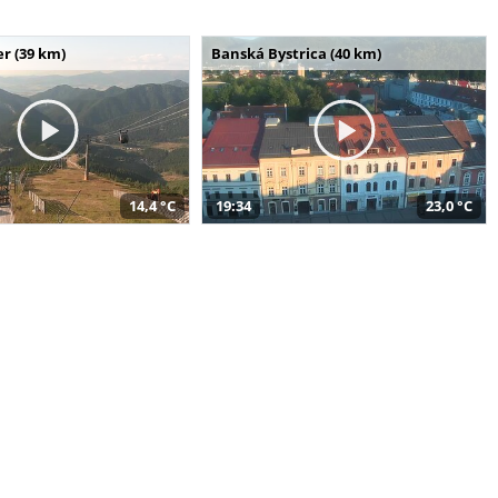
r (39 km)
Banská Bystrica (40 km)
14,4 °C
19:34
23,0 °C