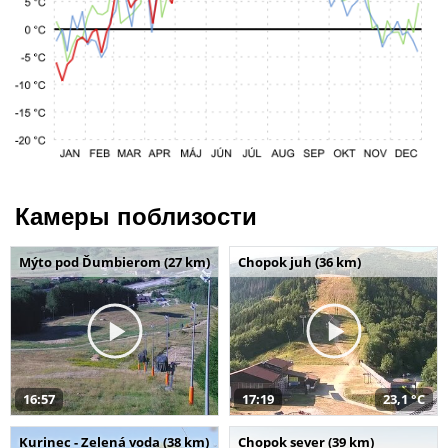
Камеры поблизости
Mýto pod Ďumbierom (27 km)
Chopok juh (36 km)
16:57
17:19
23,1 °C
Kurinec - Zelená voda (38 km)
Chopok sever (39 km)