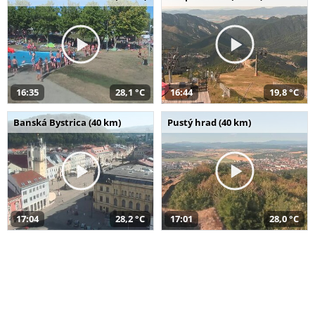
16:35
28,1 °C
16:44
19,8 °C
Banská Bystrica (40 km)
Pustý hrad (40 km)
17:04
28,2 °C
17:01
28,0 °C