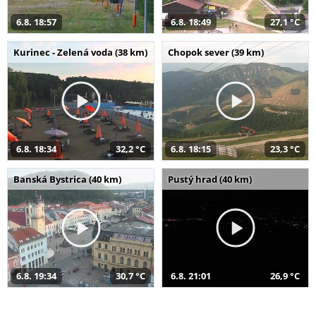
6.8. 18:57
6.8. 18:49
27,1 °C
Kurinec - Zelená voda (38 km)
Chopok sever (39 km)
6.8. 18:34
32,2 °C
6.8. 18:15
23,3 °C
Banská Bystrica (40 km)
Pustý hrad (40 km)
6.8. 19:34
30,7 °C
6.8. 21:01
26,9 °C