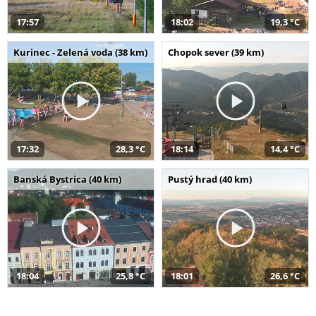
17:57
18:02
19,3 °C
Kurinec - Zelená voda (38 km)
Chopok sever (39 km)
17:32
28,3 °C
18:14
14,4 °C
Banská Bystrica (40 km)
Pustý hrad (40 km)
18:04
25,8 °C
18:01
26,6 °C