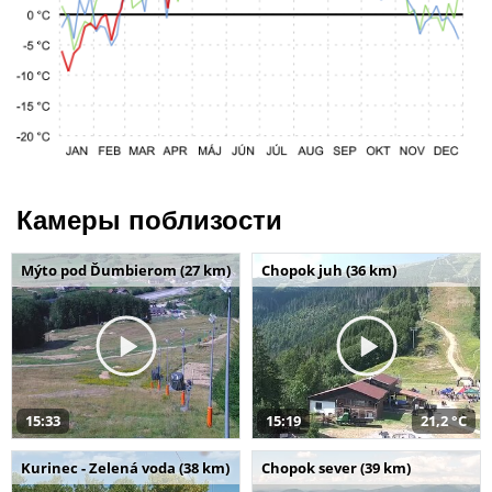
Камеры поблизости
Mýto pod Ďumbierom (27 km)
Chopok juh (36 km)
15:33
15:19
21,2 °C
Kurinec - Zelená voda (38 km)
Chopok sever (39 km)