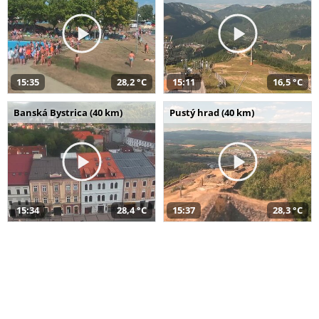
15:35
28,2 °C
15:11
16,5 °C
Banská Bystrica (40 km)
Pustý hrad (40 km)
15:34
28,4 °C
15:37
28,3 °C