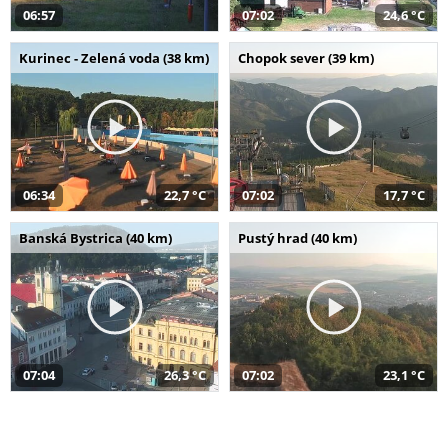
06:57
07:02
24,6 °C
Kurinec - Zelená voda (38 km)
Chopok sever (39 km)
06:34
22,7 °C
07:02
17,7 °C
Banská Bystrica (40 km)
Pustý hrad (40 km)
07:04
26,3 °C
07:02
23,1 °C