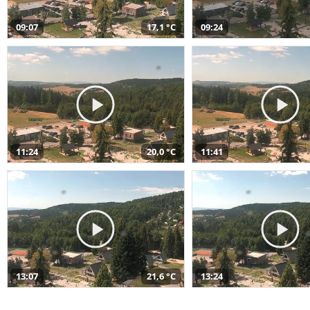
09:07
17,1 °C
09:24
11:24
20,0 °C
11:41
13:07
21,6 °C
13:24