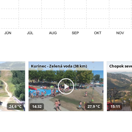
Kurinec - Zelená voda (38 km)
Chopok seve
24,6 °C
14:32
27,9 °C
15:11