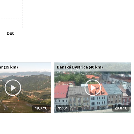
r (39 km)
Banská Bystrica (40 km)
19,7 °C
15:04
28,0 °C