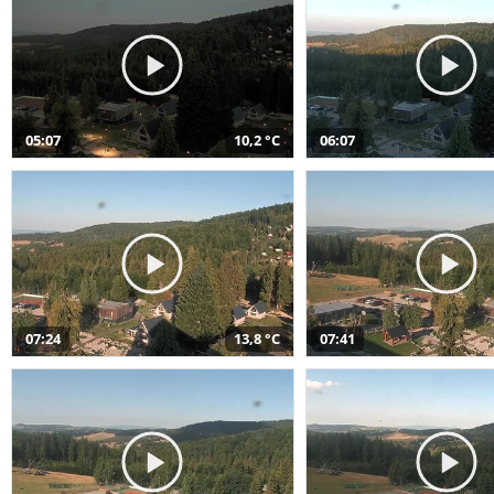
05:07
10,2 °C
06:07
07:24
13,8 °C
07:41