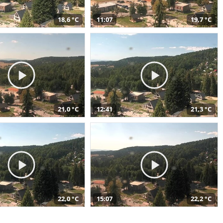
18,6 °C
11:07
19,7 °C
21,0 °C
12:41
21,3 °C
22,0 °C
15:07
22,2 °C