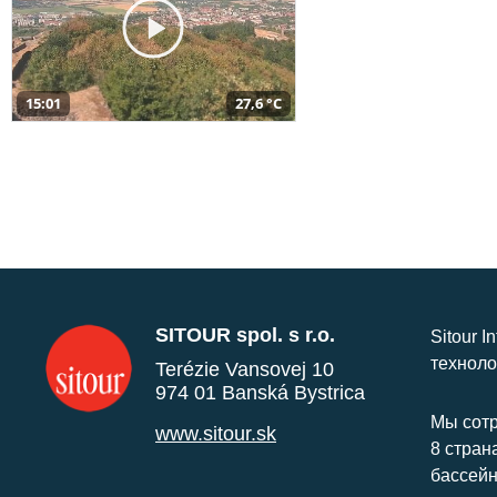
15:01
27,6 °C
SITOUR spol. s r.o.
Sitour I
техноло
Terézie Vansovej 10
974 01 Banská Bystrica
Мы сотр
www.sitour.sk
8 стран
бассейн