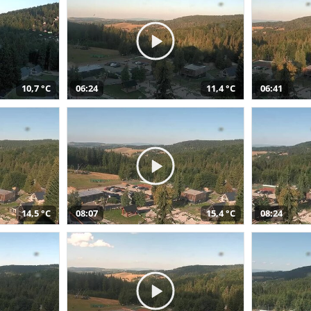
10,7 °C
06:24
11,4 °C
06:41
14,5 °C
08:07
15,4 °C
08:24