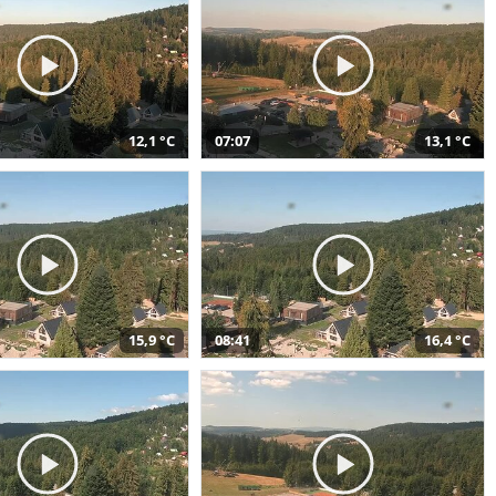
12,1 °C
07:07
13,1 °C
15,9 °C
08:41
16,4 °C