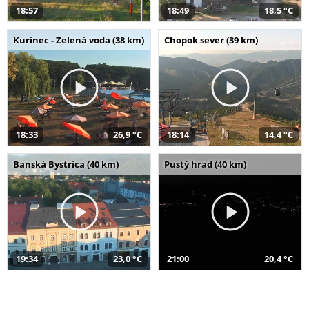
18:57
18:49
18,5 °C
Kurinec - Zelená voda (38 km)
Chopok sever (39 km)
18:33
26,9 °C
18:14
14,4 °C
Banská Bystrica (40 km)
Pustý hrad (40 km)
19:34
23,0 °C
21:00
20,4 °C