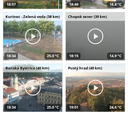
18:57
18:49
18,8 °C
Kurinec - Zelená voda (38 km)
Chopok sever (39 km)
18:34
25,0 °C
18:15
14,9 °C
Banská Bystrica (40 km)
Pustý hrad (40 km)
18:34
25,0 °C
19:01
24,6 °C