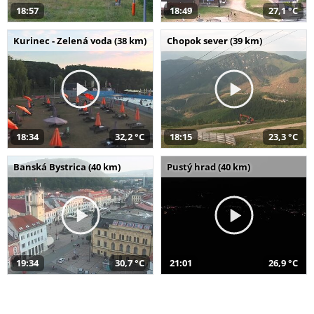
18:57
18:49
27,1 °C
Kurinec - Zelená voda (38 km)
Chopok sever (39 km)
18:34
32,2 °C
18:15
23,3 °C
Banská Bystrica (40 km)
Pustý hrad (40 km)
19:34
30,7 °C
21:01
26,9 °C