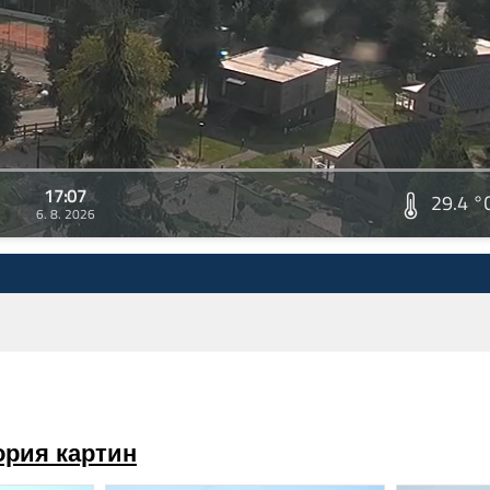
17:07
29.4 °
6. 8. 2026
ория картин