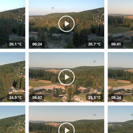
20,1 °C
06:24
20,7 °C
06:41
24,0 °C
08:07
25,3 °C
08:24