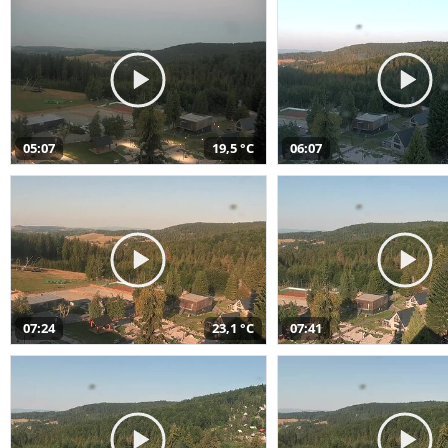
05:07
19,5 °C
06:07
07:24
23,1 °C
07:41