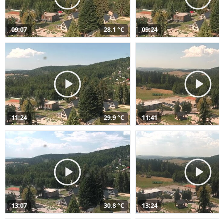
09:07
28,1 °C
09:24
11:24
29,9 °C
11:41
13:07
30,8 °C
13:24