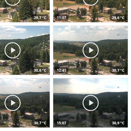
29,7 °C
11:07
29,6 °C
30,6 °C
12:41
30,7 °C
30,7 °C
15:07
30,9 °C