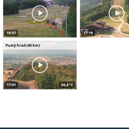
16:57
17:19
Pustý hrad (40 km)
17:01
34,4 °C