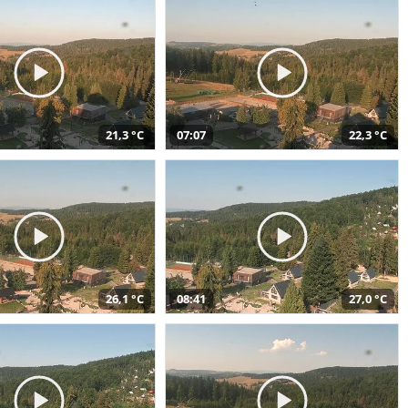
21,3 °C
07:07
22,3 °C
26,1 °C
08:41
27,0 °C