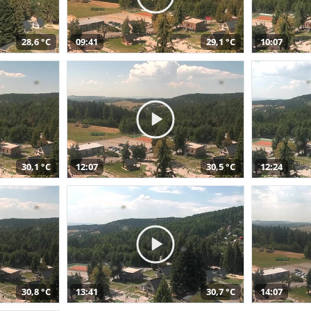
28,6 °C
09:41
29,1 °C
10:07
30,1 °C
12:07
30,5 °C
12:24
30,8 °C
13:41
30,7 °C
14:07