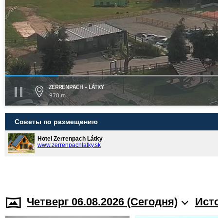
ZERRENPACH - LÁTKY
970 m
Советы по размещению
Hotel Zerrenpach Látky
www.zerrenpachlatky.sk
Четверг 06.08.2026 (Cегодня)
Ист