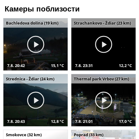
Камеры поблизости
Bachledova dolina (19 km)
Strachankovo - Ždiar (23 km)
7.8. 20:42
15,1 °C
7.8. 23:31
12,2 °C
Strednica - Ždiar (24 km)
Thermal park Vrbov (27 km)
7.8. 20:43
12,8 °C
7.8. 21:01
17,0 °C
Smokovce (32 km)
Poprad (33 km)