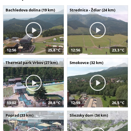
Bachledova dolina (19 km)
Strednica - Ždiar (24 km)
12:56
25,8 °C
12:56
23,3 °C
Thermal park Vrbov (27 km)
Smokovce (32 km)
13:02
28,8 °C
12:59
26,5 °C
Poprad (33 km)
Sliezsky dom (34 km)