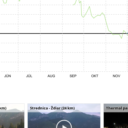
 km)
Strednica - Ždiar (24 km)
Thermal par