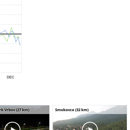
k Vrbov (27 km)
Smokovce (32 km)