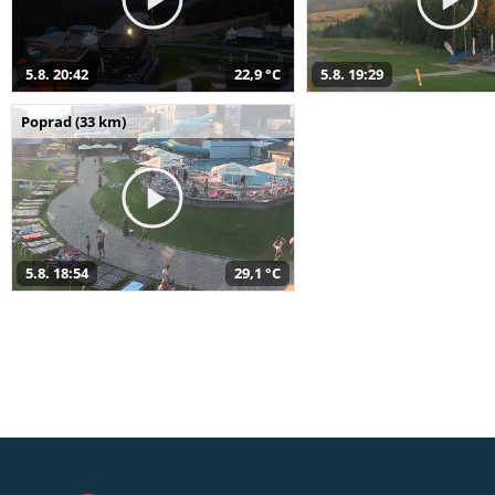
5.8. 20:42
22,9 °C
5.8. 19:29
Poprad (33 km)
5.8. 18:54
29,1 °C