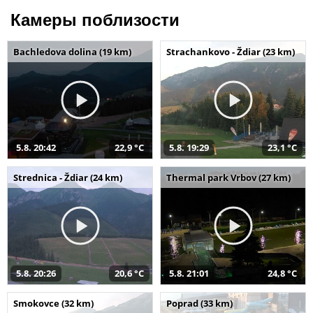
Камеры поблизости
Bachledova dolina (19 km)
Strachankovo - Ždiar (23 km)
5.8. 20:42
22,9 °C
5.8. 19:29
23,1 °C
Strednica - Ždiar (24 km)
Thermal park Vrbov (27 km)
5.8. 20:26
20,6 °C
5.8. 21:01
24,8 °C
Smokovce (32 km)
Poprad (33 km)