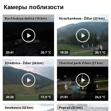
Камеры поблизости
Bachledova dolina (19 km)
Strachankovo - Ždiar (23 km)
20:41
20,7 °C
19:29
20,1 °C
Strednica - Ždiar (24 km)
Thermal park Vrbov (27 km)
20:26
17,9 °C
21:01
24,6 °C
Smokovce (32 km)
Poprad (33 km)