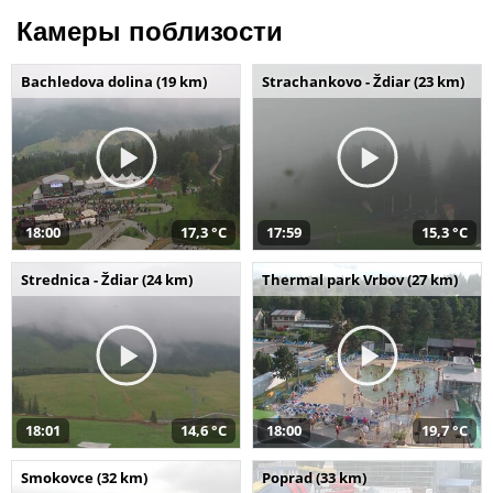
Камеры поблизости
Bachledova dolina (19 km)
Strachankovo - Ždiar (23 km)
18:00
17,3 °C
17:59
15,3 °C
Strednica - Ždiar (24 km)
Thermal park Vrbov (27 km)
18:01
14,6 °C
18:00
19,7 °C
Smokovce (32 km)
Poprad (33 km)