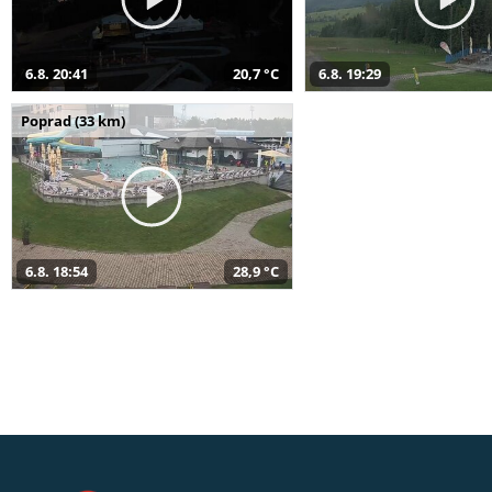
6.8. 20:41
20,7 °C
6.8. 19:29
Poprad (33 km)
6.8. 18:54
28,9 °C