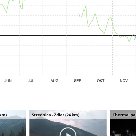
 km)
Strednica - Ždiar (24 km)
Thermal par