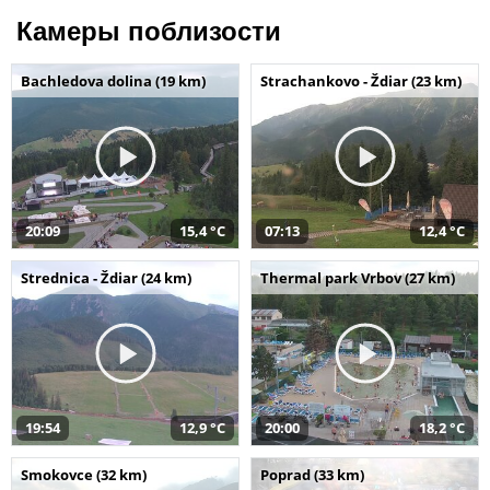
Камеры поблизости
Bachledova dolina (19 km)
Strachankovo - Ždiar (23 km)
20:09
15,4 °C
07:13
12,4 °C
Strednica - Ždiar (24 km)
Thermal park Vrbov (27 km)
19:54
12,9 °C
20:00
18,2 °C
Smokovce (32 km)
Poprad (33 km)