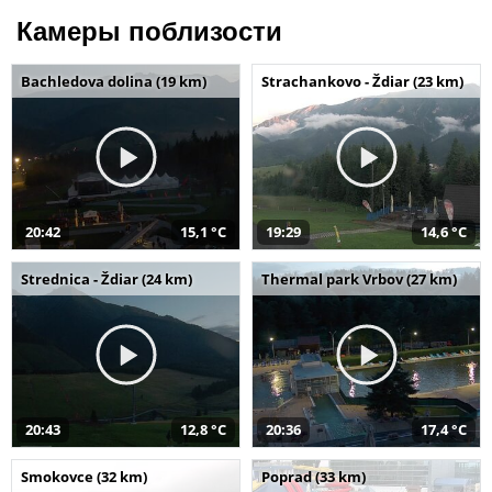
Камеры поблизости
Bachledova dolina (19 km)
Strachankovo - Ždiar (23 km)
20:42
15,1 °C
19:29
14,6 °C
Strednica - Ždiar (24 km)
Thermal park Vrbov (27 km)
20:43
12,8 °C
20:36
17,4 °C
Smokovce (32 km)
Poprad (33 km)