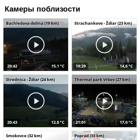
Камеры поблизости
Bachledova dolina (19 km)
Strachankovo - Ždiar (23 km)
20:42
15,1 °C
19:29
14,6 °C
Strednica - Ždiar (24 km)
Thermal park Vrbov (27 km)
20:43
12,8 °C
21:01
17,0 °C
Smokovce (32 km)
Poprad (33 km)