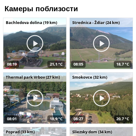
Камеры поблизости
Bachledova dolina (19 km)
Strednica - Ždiar (24 km)
08:19
21,1 °C
08:05
18,7 °C
Thermal park Vrbov (27 km)
Smokovce (32 km)
08:01
18,9 °C
08:27
20,7 °C
Poprad (33 km)
Sliezsky dom (34 km)