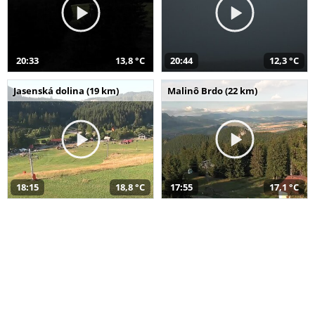
20:33
13,8 °C
20:44
12,3 °C
Jasenská dolina (19 km)
Malinô Brdo (22 km)
18:15
18,8 °C
17:55
17,1 °C