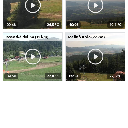
09:48
24,5 °C
10:06
19,1 °C
Jasenská dolina (19 km)
Malinô Brdo (22 km)
09:58
22,8 °C
09:54
22,5 °C