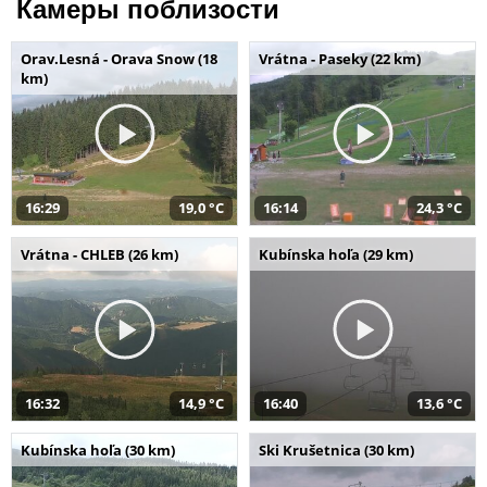
Камеры поблизости
Orav.Lesná - Orava Snow (18
Vrátna - Paseky (22 km)
km)
16:29
19,0 °C
16:14
24,3 °C
Vrátna - CHLEB (26 km)
Kubínska hoľa (29 km)
16:32
14,9 °C
16:40
13,6 °C
Kubínska hoľa (30 km)
Ski Krušetnica (30 km)