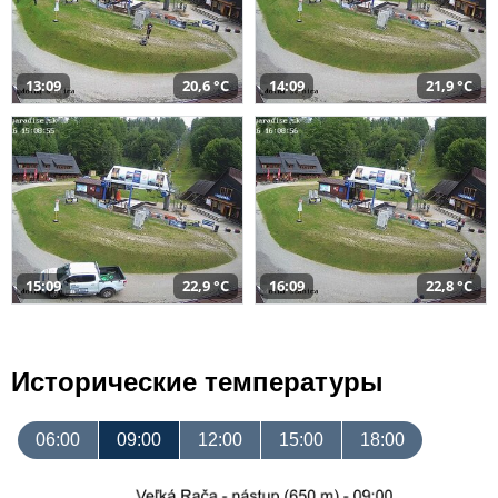
13:09
20,6 °C
14:09
21,9 °C
15:09
22,9 °C
16:09
22,8 °C
Исторические температуры
06:00
09:00
12:00
15:00
18:00