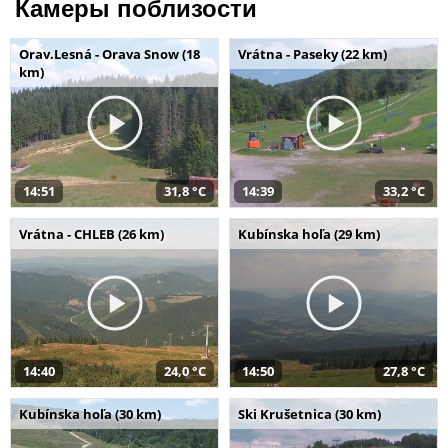
Камеры поблизости
Orav.Lesná - Orava Snow (18
Vrátna - Paseky (22 km)
km)
14:51
31,8 °C
14:39
33,2 °C
Vrátna - CHLEB (26 km)
Kubínska hoľa (29 km)
14:40
24,0 °C
14:50
27,8 °C
Kubínska hoľa (30 km)
Ski Krušetnica (30 km)