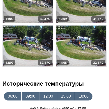
11:09
30,4 °C
12:09
31,5 °C
13:09
32,1 °C
14:08
32,1 °C
Исторические температуры
06:00
09:00
12:00
15:00
18:00