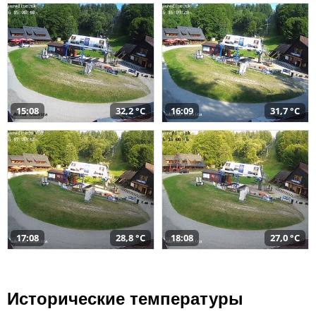
15:08
32,2 °C
16:09
31,7 °C
17:08
28,8 °C
18:08
27,0 °C
Исторические температуры