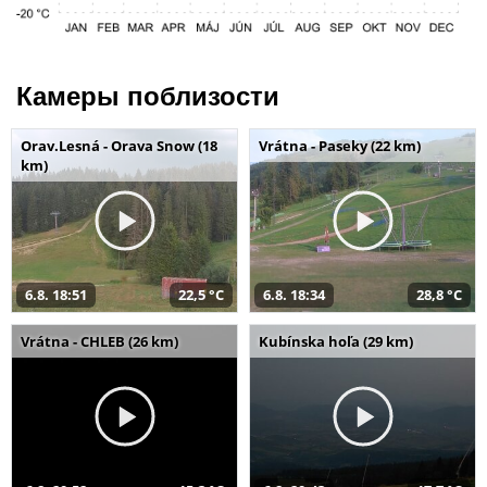
Камеры поблизости
Orav.Lesná - Orava Snow (18
Vrátna - Paseky (22 km)
km)
6.8. 18:51
22,5 °C
6.8. 18:34
28,8 °C
Vrátna - CHLEB (26 km)
Kubínska hoľa (29 km)