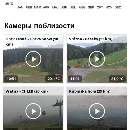
Камеры поблизости
Orav.Lesná - Orava Snow (18
Vrátna - Paseky (22 km)
km)
10:51
20,1 °C
11:01
21,9 °C
Vrátna - CHLEB (26 km)
Kubínska hoľa (29 km)