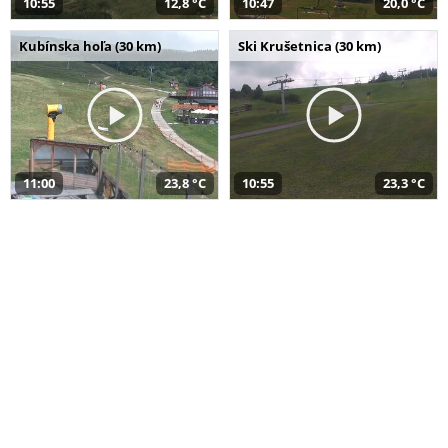
10:55
12,8 °C
10:47
20,0 °C
Kubínska hoľa (30 km)
Ski Krušetnica (30 km)
11:00
23,8 °C
10:55
23,3 °C