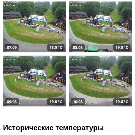
07:09
18,5 °C
08:08
19,5 °C
09:08
19,8 °C
10:08
19,6 °C
Исторические температуры